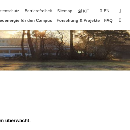
suc
atenschutz
Barrierefreiheit
Sitemap
EN
KIT
Star
eoenergie für den Campus
Forschung & Projekte
FAQ
am überwacht.