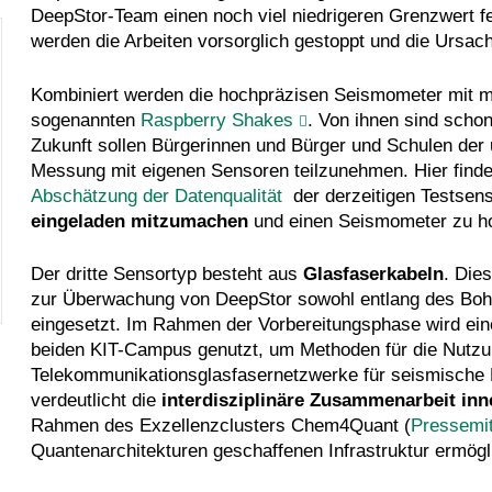
DeepStor-Team einen noch viel niedrigeren Grenzwert fe
werden die Arbeiten vorsorglich gestoppt und die Ursac
Kombiniert werden die hochpräzisen Seismometer mit 
sogenannten
Raspberry Shakes
. Von ihnen sind scho
Zukunft sollen Bürgerinnen und Bürger und Schulen de
Messung mit eigenen Sensoren teilzunehmen. Hier find
Abschätzung der Datenqualität
der derzeitigen Testsens
eingeladen mitzumachen
und einen Seismometer zu h
Der dritte Sensortyp besteht aus
Glasfaserkabeln
. Die
zur Überwachung von DeepStor sowohl entlang des Boh
eingesetzt. Im Rahmen der Vorbereitungsphase wird ei
beiden KIT-Campus genutzt, um Methoden für die Nutzu
Telekommunikationsglasfasernetzwerke für seismische M
verdeutlicht die
interdisziplinäre Zusammenarbeit inn
Rahmen des Exzellenzclusters Chem4Quant (
Pressemit
Quantenarchitekturen geschaffenen Infrastruktur ermögli